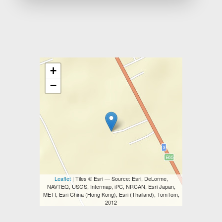
+
−
Leaflet
| Tiles © Esri — Source: Esri, DeLorme,
NAVTEQ, USGS, Intermap, iPC, NRCAN, Esri Japan,
METI, Esri China (Hong Kong), Esri (Thailand), TomTom,
2012