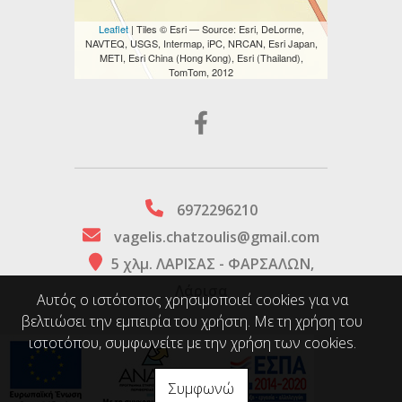
Leaflet
| Tiles © Esri — Source: Esri, DeLorme,
NAVTEQ, USGS, Intermap, iPC, NRCAN, Esri Japan,
METI, Esri China (Hong Kong), Esri (Thailand),
TomTom, 2012
6972296210
vagelis.chatzoulis@gmail.com
5 χλμ. ΛΑΡΙΣΑΣ - ΦΑΡΣΑΛΩΝ,
Λάρισα
Αυτός ο ιστότοπος χρησιμοποιεί cookies για να
βελτιώσει την εμπειρία του χρήστη. Με τη χρήση του
ιστοτόπου, συμφωνείτε με την χρήση των cookies.
Συμφωνώ